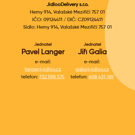
JidlooDelivery s.r.o.
Hemy 914, Valašské Meziříčí 757 01
IČO: 09124411 / DIČ: CZ09124411
Sídlo: Hemy 914, Valašské Meziříčí 757 01
Jednatel
Jednatel
Pavel Langer
Jiří Galia
e-mail:
e-mail:
langer@jidloo.cz
galia@jidloo.cz
telefon:
732 598 575
telefon:
608 431 769